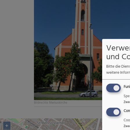
Verwe
und Co
Bitte die Di
weitere Infor
Fun
Spe
Zwe
Bildrechte
Markuskirche
Con
Coo
+
Zwe