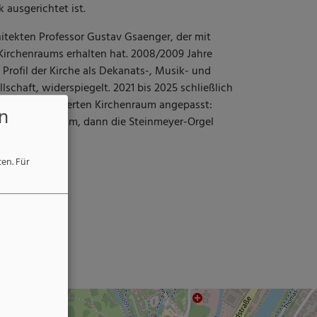
k ausgerichtet ist.
itekten Professor Gustav Gsaenger, der mit
irchenraums erhalten hat. 2008/2009 Jahre
 Profil der Kirche als Dekanats-, Musik- und
lschaft, widerspiegelt. 2021 bis 2025 schließlich
 an den veränderten Kirchenraum angepasst:
n
rchen-Westerham, dann die Steinmeyer-Orgel
ten.
Für