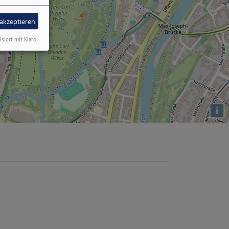
 akzeptieren
isiert mit Klaro!
i