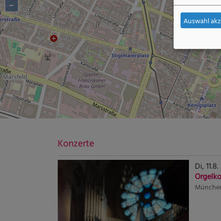
−
Auswahl akz
Konzerte
Di, 11.8.
Orgelko
Münche