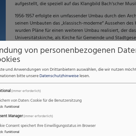
aufgestellt, die speziell auf das Klangbild Bach‘scher Musi
1956-1957 erfolgte ein umfassender Umbau durch den Arch
seinen Umbauten das „klassisch-moderne“ Aussehen des K
wurden Pläne für einen weiteren Umbau realisiert, der das
Universitätskirche, als Kirche für Gemeinde und Stadtgesel
wurden die beiden Orgeln generalüberholt und klanglich
ndung von personenbezogenen Date
zunächst die Ott-Orgel von der Firma Frenger aus Feldki
okies
von der Firma Mühleisen aus Leonberg.
enste und Anwendungen von Drittanbietern auswählen, die wir nutzen möch
München-Maxvorstadt
mationen bitte unsere
Datenschutzhinweise
lesen.
Gabelsbergerstr. 6
MVV: U3/6 Odeonsplatz
ktional
(immer erforderlich)
ichern von Daten: Cookie für die Benutzersitzung
ck
:
Funktional
sent Manager
(immer erforderlich)
kie Consent speichert Ihre Einwilligungsstatus im Browser
ck
:
Funktional