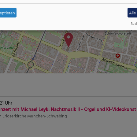
eptieren
Alle
St. Markus
Real
 21 Uhr
nzert mit Michael Leyk: Nachtmusik II - Orgel und KI-Videokunst
n
Erlöserkirche München-Schwabing