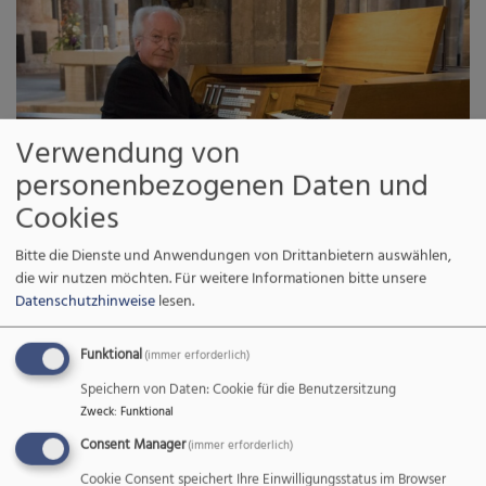
Verwendung von
personenbezogenen Daten und
Cookies
Bitte die Dienste und Anwendungen von Drittanbietern auswählen,
Bildrechte
Künstler/privat
die wir nutzen möchten.
Für weitere Informationen bitte unsere
Datenschutzhinweise
lesen.
Bernhard Buttmann studierte in München Orgel, Klavier,
Kirchenmusik und Dirigieren. Er war Preisträger des VI.
Funktional
(immer erforderlich)
Internationalen Johann-Sebastian-Bach-Wettbewerbs
Speichern von Daten: Cookie für die Benutzersitzung
Leipzig 1980, des III. Internationalen Anton-Bruckner-
Zweck
:
Funktional
Wettbewerbs Linz 1982 sowie des I. Internationalen Karl-
Consent Manager
(immer erforderlich)
Richter-Wettbewerbs Berlin 1988. Er initiierte die Bochumer
Bach-Tage und war Dirigent des Bielefelder Musikvereins.
Cookie Consent speichert Ihre Einwilligungsstatus im Browser