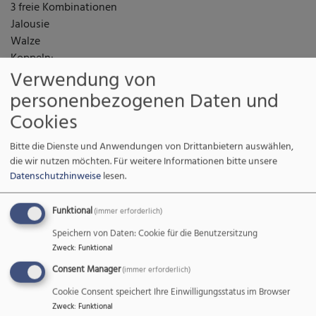
3 freie Kombinationen
Jalousie
Walze
Koppeln:
Verwendung von
III – II, III - I, II - I,
III – Ped., II – Ped-, I – Ped
personenbezogenen Daten und
Cookies
Disposition (Schwellwerk) Prof. Högner
Bitte die Dienste und Anwendungen von Drittanbietern auswählen,
die wir nutzen möchten.
Für weitere Informationen bitte unsere
I. Hauptwerk
C-
II. Positiv
C-g'''
III. Schwellwerk
Datenschutzhinweise
lesen.
g'''
C-g'''
Gedackt 8'
Funktional
(immer erforderlich)
Quintade 16'
Quintatön 8'
Gedeckt 16'
Speichern von Daten: Cookie für die Benutzersitzung
Rohrflöte 4'
Blockflöte 4'
Holzprinzipal 8'
Zweck
:
Funktional
Principal 8'
Prestant 4'
Kuppelflöte 8'
Consent Manager
(immer erforderlich)
Spitzflöte 8'
Oktav 2'
Weidenpfeife 8'
Nachthorn
Terzzimbel
Prinzipal 4'
Cookie Consent speichert Ihre Einwilligungsstatus im Browser
ged. 8'
3fach 2'
Querflöte 4'
Zweck
:
Funktional