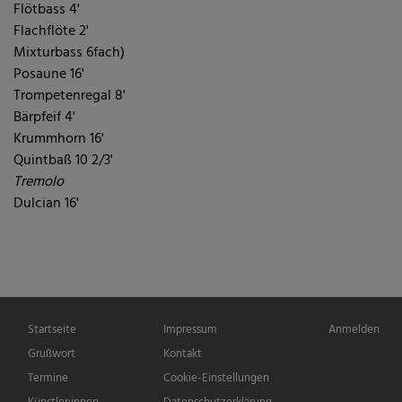
Flötbass 4'
Flachflöte 2'
Mixturbass 6fach)
Posaune 16'
Trompetenregal 8'
Bärpfeif 4'
Krummhorn 16'
Quintbaß 10 2/3'
Tremolo
Dulcian 16'
Hauptnavigation
Fußbereichsmenü
Benutzermen
Startseite
Impressum
Anmelden
Grußwort
Kontakt
Termine
Cookie-Einstellungen
Künstler:innen
Datenschutzerklärung