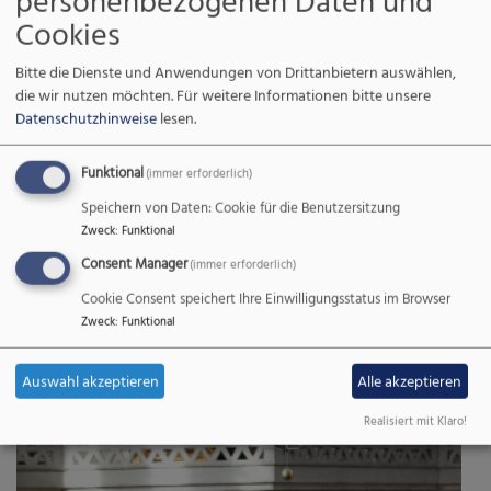
Jazz und für Musikphilosophie.
Cookies
Bitte die Dienste und Anwendungen von Drittanbietern auswählen,
Konzerte
die wir nutzen möchten.
Für weitere Informationen bitte unsere
Datenschutzhinweise
lesen.
Funktional
(immer erforderlich)
Speichern von Daten: Cookie für die Benutzersitzung
Zweck
:
Funktional
Consent Manager
(immer erforderlich)
Cookie Consent speichert Ihre Einwilligungsstatus im Browser
Zweck
:
Funktional
Auswahl akzeptieren
Alle akzeptieren
Realisiert mit Klaro!