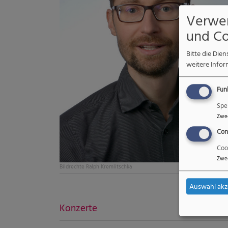
Verwe
und Co
Bitte die Di
weitere Infor
Fun
Spe
Zwe
Con
Coo
Zwe
Bildrechte
Ralph Kremlitschka
Auswahl akz
Konzerte