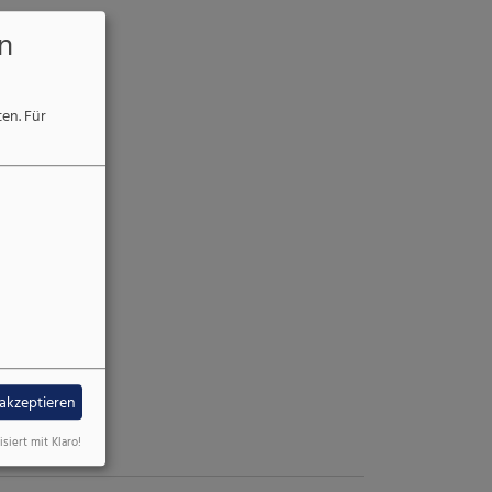
n
ten.
Für
 akzeptieren
isiert mit Klaro!