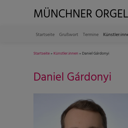
Direkt
MÜNCHNER ORGE
zum
Inhalt
Startseite
Grußwort
Termine
Künstler:inn
Hauptnavigation
Startseite
Künstler:innen
Daniel Gárdonyi
Daniel Gárdonyi