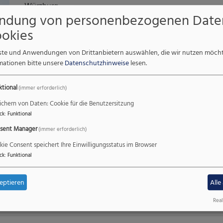
Würzburg.
ndung von personenbezogenen Date
www.daniel-gardonyi.de
okies
enste und Anwendungen von Drittanbietern auswählen, die wir nutzen möch
mationen bitte unsere
Datenschutzhinweise
lesen.
ktional
(immer erforderlich)
ichern von Daten: Cookie für die Benutzersitzung
ck
:
Funktional
sent Manager
(immer erforderlich)
kie Consent speichert Ihre Einwilligungsstatus im Browser
ck
:
Funktional
eptieren
Alle
Real