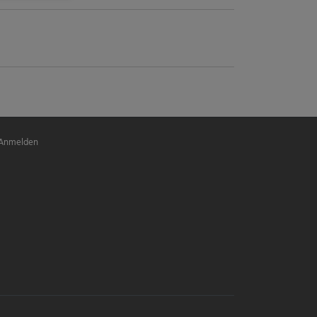
nutzermenü
Anmelden