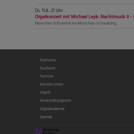
Di, 11.8. 21 Uhr
Orgelkonzert mit Michael Leyk: Nachtmusik II -
München
Erlöserkirche München-Schwabing
Hauptnavigation
Startseite
Grußwort
Termine
Künstler:innen
Orgeln
Veranstaltungsorte
Orgelakademie
Spende