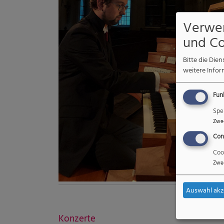
Verwe
und Co
Bitte die Di
weitere Infor
Fun
Spe
Zwe
Con
Coo
Zwe
Auswahl akz
Konzerte