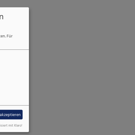
n
ten.
Für
 akzeptieren
isiert mit Klaro!